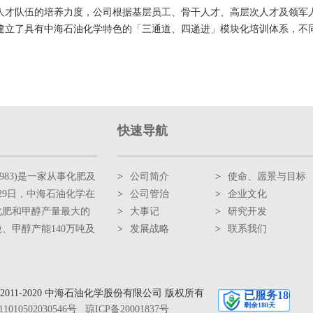
人才队伍的培养力度，公司根据基层员工、骨干人才、高层次人才及领军
建立了具有中海石油化学特色的「三通道、四递进」模块化培训体系，不
快速导航
983)是一家从事化肥及
>
公司简介
>
使命、愿景与目标
29日，中海石油化学在
>
公司管治
>
企业文化
化肥和甲醇产量最大的
>
大事记
>
研究开发
、甲醇产能140万吨及
>
发展战略
>
联系我们
ht ©2011-2020 中海石油化学股份有限公司 版权所有
010502030546号
琼ICP备20001837号